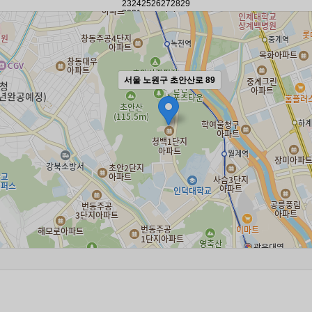
23
24
25
26
27
28
29
30
31
서울 노원구 초안산로 89