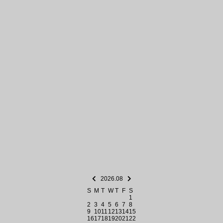
2026.08
S
M
T
W
T
F
S
1
2
3
4
5
6
7
8
9
10
11
12
13
14
15
16
17
18
19
20
21
22