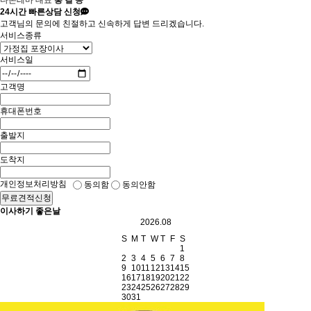
다온테마 대표
홍 길 동
24시간
빠른상담 신청
고객님의 문의에 친절하고 신속하게 답변 드리겠습니다.
서비스종류
서비스일
고객명
휴대폰번호
출발지
도착지
개인정보처리방침
동의함
동의안함
무료견적신청
이사하기 좋은날
2026.08
S
M
T
W
T
F
S
1
2
3
4
5
6
7
8
9
10
11
12
13
14
15
16
17
18
19
20
21
22
23
24
25
26
27
28
29
30
31